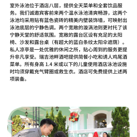
室外泳池位于酒店八层，提供全天菜单和全套饮品服
务。我们诚邀宾客前来两个温水泳池清爽畅游，这两个
泳池均采用贴有蓝色瓷砖的精美内壁装饰墙，可映射出
泳池底层的宁静色调。两个宽敞的漩涡池则更衬托了该
宁静天堂的舒适氛围。宽敞的露台区设有充足的太阳
椅、沙发和露台桌（有超大的蓝白条纹太阳伞遮荫）。
私人凉亭是一处优雅的休闲之所，贴心周到的服务更提
升非凡享受。瑞吉池畔酒吧提供简餐小吃和诱人鸡尾酒
菜单。所有身高 1.4 米或以下的儿童使用酒店泳池设施
时均须穿戴充气臂圈或救生衣。酒店可免费提供上述两
项装备。