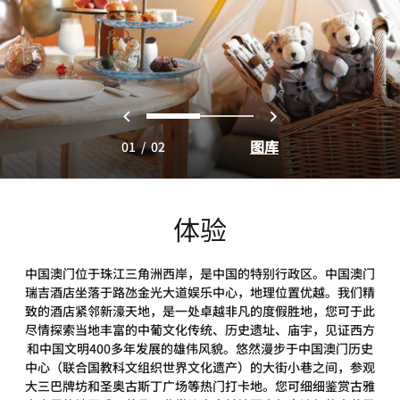
上一页
下一页
0
1
图库
01
/
02
体验
中国澳门位于珠江三角洲西岸，是中国的特别行政区。中国澳门
瑞吉酒店坐落于路氹金光大道娱乐中心，地理位置优越。我们精
致的酒店紧邻新濠天地，是一处卓越非凡的度假胜地，您可于此
尽情探索当地丰富的中葡文化传统、历史遗址、庙宇，见证西方
和中国文明400多年发展的雄伟风貌。悠然漫步于中国澳门历史
中心（联合国教科文组织世界文化遗产）的大街小巷之间，参观
大三巴牌坊和圣奥古斯丁广场等热门打卡地。您可细细鉴赏古雅