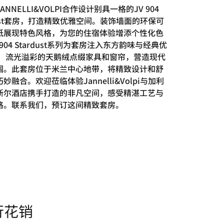
ANNELLI&VOLPI合作设计别具一格的JV 904
dust套房，打造精致优雅空间。装饰墙面的环保可
纸展现特色风格，为您的住宿体验增添个性化色
 904 Stardust系列为套房注入东方韵味与经典优
。 流光溢彩的天鹅绒点缀家具和窗帘，营造现代
围。此套房位于米兰中心地带，将精致设计和舒
妙融合。欢迎莅临体验Jannelli&Volpi与加利
斯尔酒店携手打造的非凡空间，感受精湛工艺与
格。联系我们，预订这间精致套房。
行花销