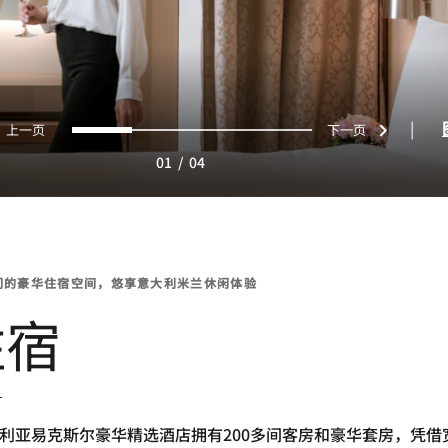
上一页
下一页
0
1
2
3
|
01
/
04
们的豪华住宿空间，悠享意大利米兰休闲体验
住宿
利亚易克斯尔豪华精选酒店拥有200多间客房和豪华套房，凭