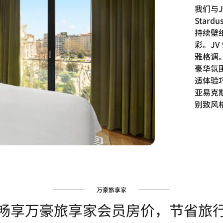
我们与J
Star
持续壁
彩。JV
雅格调
豪华氛
适体验巧
亚易克
别致风
万豪旅享家
畅享万豪旅享家会员房价，节省旅