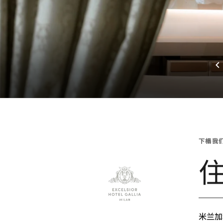
下榻我
米兰加