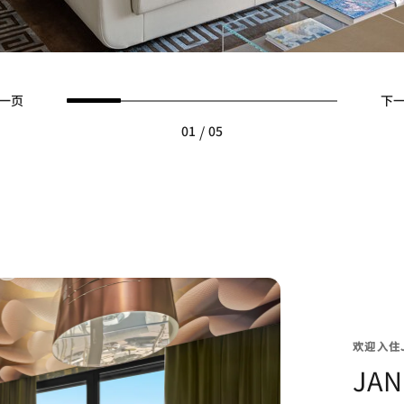
一页
下
/
01
05
欢迎入住JV
JA