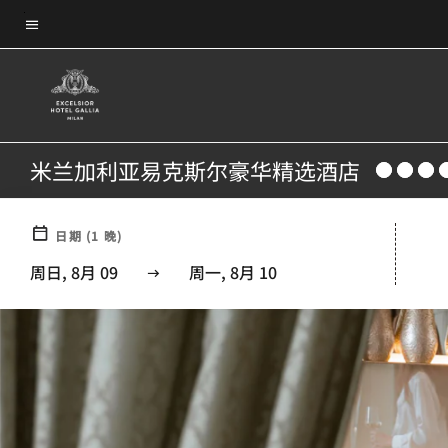
Skip
菜单文本
to
main
content
米兰加利亚易克斯尔豪华精选酒店
日期
(
1
晚)
周日, 8月 09
周一, 8月 10