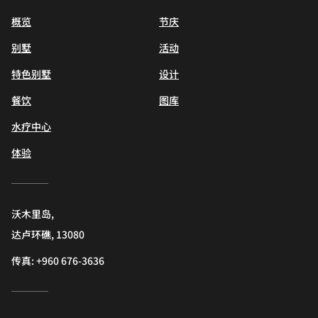
概览
节庆
别墅
活动
特色别墅
设计
餐饮
图库
水疗中心
体验
沃木里岛,
达卢环礁, 13080
传真:
+960 676-3636