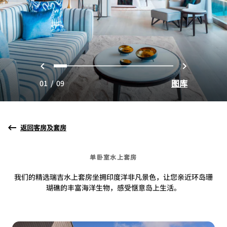
上一页
下一页
0
1
2
3
4
5
6
7
8
图库
01
/
09
返回客房及套房
单卧室水上套房
我们的精选瑞吉水上套房坐拥印度洋非凡景色，让您亲近环岛珊
瑚礁的丰富海洋生物，感受惬意岛上生活。