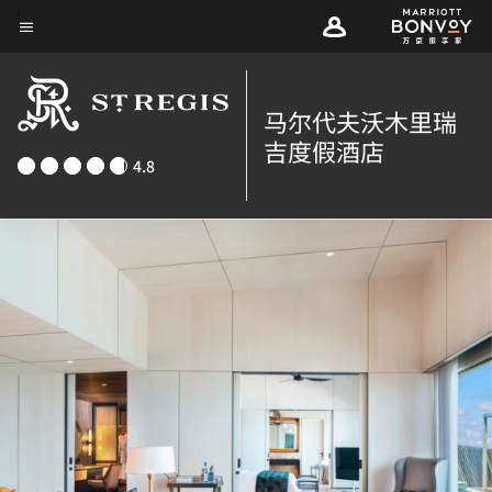
Skip
菜单文本
to
main
content
马尔代夫沃木里瑞
吉度假酒店
4.8