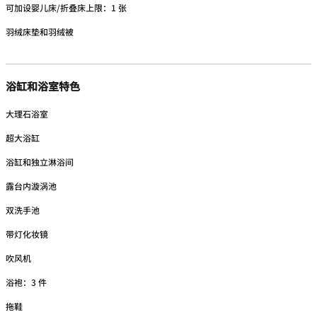
可加设婴儿床/折叠床上限：1 张
羽绒床垫和羽绒被
浴缸和浴室特色
大理石浴室
超大浴缸
浴缸和独立淋浴间
露台内漩涡池
双洗手池
带灯化妆镜
吹风机
浴袍：3 件
拖鞋