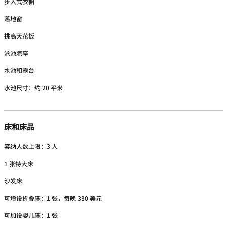
步入式衣橱
落地窗
挑高天花板
泳池凉亭
水池和露台
水池尺寸：约 20 平米
床和床品
容纳人数上限：3 人
1 张特大床
沙发床
可增设折叠床：1 张，每晚 330 美元
可加设婴儿床：1 张