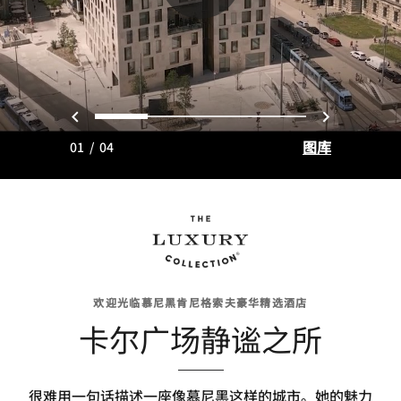
上一页
下一页
0
1
2
3
图库
01
/
04
欢迎光临慕尼黑肯尼格索夫豪华精选酒店
卡尔广场静谧之所
很难用一句话描述一座像慕尼黑这样的城市。她的魅力