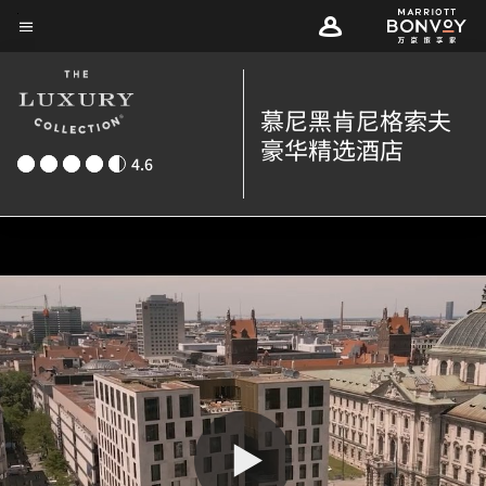
Skip
菜单文本
to
main
content
慕尼黑肯尼格索夫
豪华精选酒店
4.6