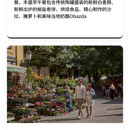
餐。丰盛早午餐包含传统陶罐盛装的新鲜白香肠、
新鲜出炉的椒盐卷饼、烘焙食品、精心制作的沙
拉、腌萝卜和美味当地奶酪Obazda