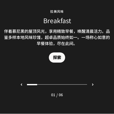
拉美风味
拉美风味
拉美风味
拉美风味
拉美风味
拉美风味
GRETA OTO Terrace
GRETA OTO Munich
GRETA OTO Bar
The Green
Breakfast
The Gold
伴着慕尼黑的屋顶风光，享用精致早餐，唤醒清晨活力。品
The Green酒廊供应小食和当地美味，如肯尼格索夫茶点。
温暖季节，GRETA OTO露台自成一处休闲打卡胜地。您可
The Gold将优雅与舒适融为一体，登上露台可尽揽城市全
The GRETA OTO Bar is a vibrant meeting point above
我们的标志性餐厅呈现卓越亚马逊美馔，饱览超群城景。
鉴多样本地风味珍馐，超卓品质始终如一。一场称心如意的
于此饱览慕尼黑连片屋顶景致，远眺巴伐利亚阿尔卑斯群
Munich’s rooftops, serving a curated selection of
景。
wines, beers, non-alcoholic beverages, and expertly
山，尽享城市高空绝佳视野。天气晴好时对外开放。
早餐体验，尽在此间。
探索
探索
crafted cocktails.
探索
探索
探索
探索
/
01
06