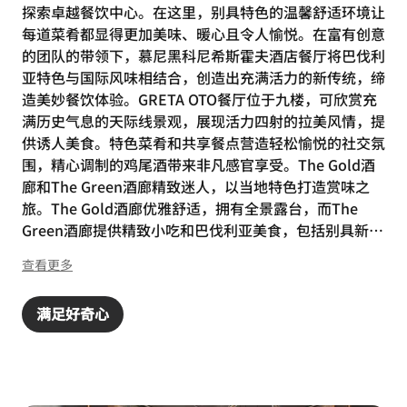
探索卓越餐饮中心。在这里，别具特色的温馨舒适环境让
每道菜肴都显得更加美味、暖心且令人愉悦。在富有创意
的团队的带领下，慕尼黑科尼希斯霍夫酒店餐厅将巴伐利
亚特色与国际风味相结合，创造出充满活力的新传统，缔
造美妙餐饮体验。GRETA OTO餐厅位于九楼，可欣赏充
满历史气息的天际线景观，展现活力四射的拉美风情，提
供诱人美食。特色菜肴和共享餐点营造轻松愉悦的社交氛
围，精心调制的鸡尾酒带来非凡感官享受。The Gold酒
廊和The Green酒廊精致迷人，以当地特色打造赏味之
旅。The Gold酒廊优雅舒适，拥有全景露台，而The
Green酒廊提供精致小吃和巴伐利亚美食，包括别具新意
的科尼希斯霍夫蛋糕。
查看更多
满足好奇心