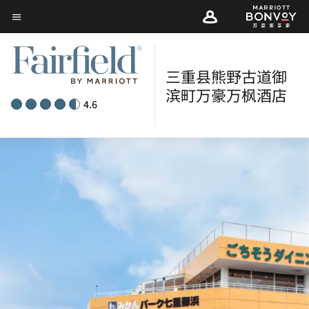
Skip
菜单文本
to
main
content
三重县熊野古道御
滨町万豪万枫酒店
4.6