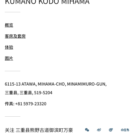
KUMANO KODO MIHAMA
概览
客房及套房
体验
图片
6115-13 ATAWA, MIHAMA-CHO, MINAMIMURO-GUN,
三重县, 三重县, 519-5204
传真:
+81 5979-23320
微信
微博
飞猪
小
关注
三重县熊野古道御滨町万豪