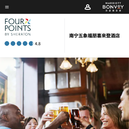
Skip
菜单文本
to
main
content
南宁五象福朋喜来登酒店
4.8