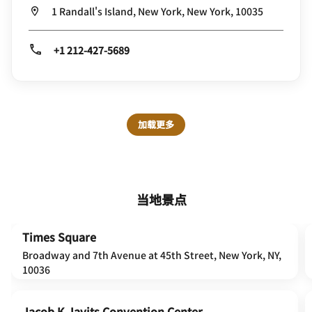
1 Randall's Island, New York, New York, 10035
+1 212-427-5689
加载更多
当地景点
Times Square
Broadway and 7th Avenue at 45th Street, New York, NY,
10036
Jacob K Javits Convention Center