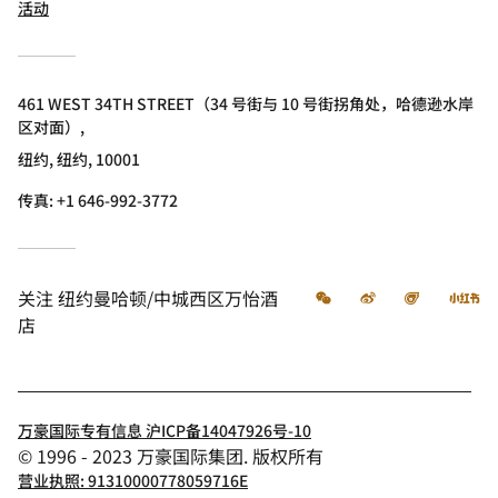
活动
461 WEST 34TH STREET（34 号街与 10 号街拐角处，哈德逊水岸
区对面）,
纽约, 纽约, 10001
传真:
+1 646-992-3772
微信
微博
飞猪
小
关注
纽约曼哈顿/中城西区万怡酒
店
万豪国际专有信息 沪ICP备14047926号-10
© 1996 - 2023 万豪国际集团. 版权所有
营业执照: 91310000778059716E