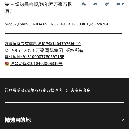
微信
微博
飞猪
小
关注
纽约曼哈顿/切尔西万豪万枫
酒店
prod32,E54D5CEA-D3A3-5ED2-9734-CEAD6F9D381F,rel-R24.9.4
万豪国际专有信息 沪ICP备14047926号-10
© 1996 - 2023 万豪国际集团. 版权所有
营业执照: 91310000778059716E
沪公网备31010402006319号
纽约曼哈顿/切尔西万豪万枫酒店
客房及套房
精选目的地