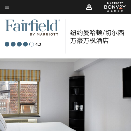
Skip
菜单文本
to
main
content
纽约曼哈顿/切尔西
万豪万枫酒店
4.2