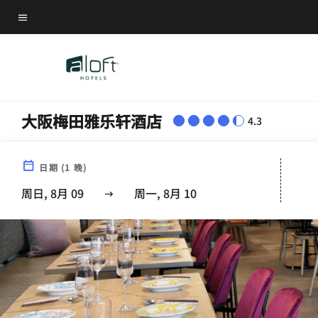
Skip
菜单文本
to
main
content
大阪梅田雅乐轩酒店
4.3
日期
(
1
晚)
周日, 8月 09
周一, 8月 10