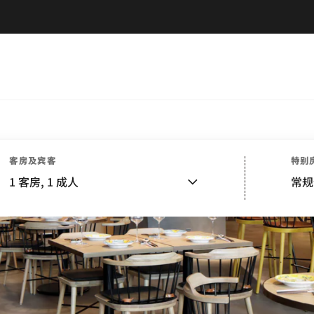
客房及宾客
特别
1
客房,
1
成人
常规