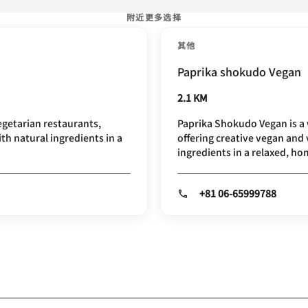
附近更多选择
其他
Paprika shokudo Vegan
2.1 KM
egetarian restaurants,
Paprika Shokudo Vegan is a
h natural ingredients in a
offering creative vegan and
ingredients in a relaxed, h
+81 06-65999788