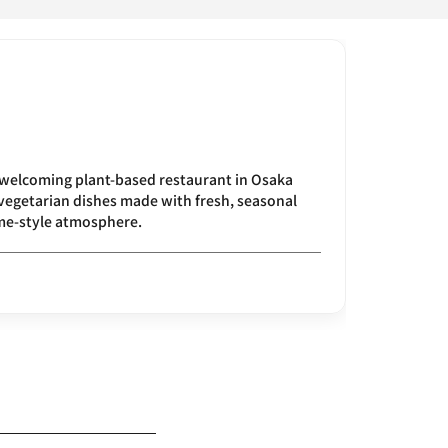
 welcoming plant-based restaurant in Osaka
 vegetarian dishes made with fresh, seasonal
ome-style atmosphere.