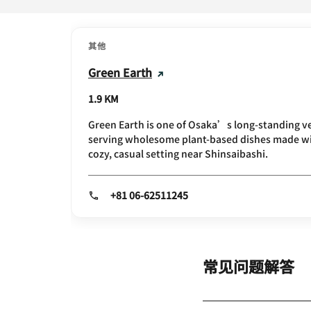
其他
Green Earth
1.9 KM
Green Earth is one of Osaka’s long-standing v
serving wholesome plant-based dishes made wit
cozy, casual setting near Shinsaibashi.
+81 06-62511245
常见问题解答