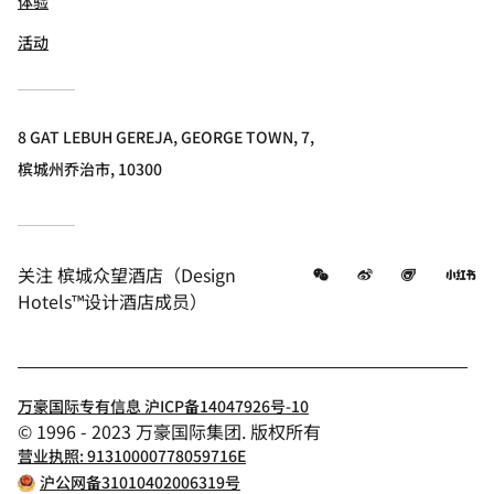
体验
活动
8 GAT LEBUH GEREJA, GEORGE TOWN, 7,
槟城州乔治市, 10300
微信
微博
飞猪
小
关注
槟城众望酒店（Design
Hotels™设计酒店成员）
万豪国际专有信息 沪ICP备14047926号-10
© 1996 - 2023 万豪国际集团. 版权所有
营业执照: 91310000778059716E
沪公网备31010402006319号