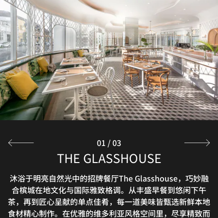
THE RESERVE
创新与优雅在此邂逅。The Reserve酒吧位于东翼，供应创
新桶装鸡尾酒、经典啤酒及精选烈酒，并佐以一系列精致美
味小吃。
探索
01
/
03
CUTTER'S LOUNGE
THE GLASSHOUSE
行政酒廊紧邻大堂。作为酒店经典魅力的延伸，这里为Loft
沐浴于明亮自然光中的招牌餐厅The Glasshouse，巧妙融
Suite宾客打造了一处温馨宜人的专享空间，全天不限量供
合槟城在地文化与国际雅致格调。从丰盛早餐到悠闲下午
茶，再到匠心呈献的单点佳肴，每一道美味皆甄选新鲜本地
应各式轻食及多样饮品。
食材精心制作。在优雅的维多利亚风格空间里，尽享精致而