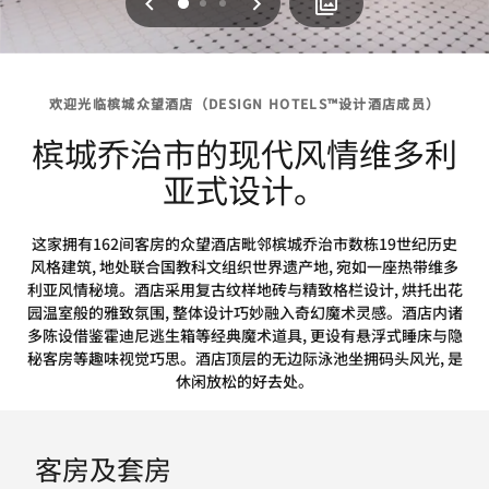
上一页
下一页
0
1
2
欢迎光临槟城众望酒店（DESIGN HOTELS™设计酒店成员）
槟城乔治市的现代风情维多利
亚式设计。
这家拥有162间客房的众望酒店毗邻槟城乔治市数栋19世纪历史
风格建筑, 地处联合国教科文组织世界遗产地, 宛如一座热带维多
利亚风情秘境。酒店采用复古纹样地砖与精致格栏设计, 烘托出花
园温室般的雅致氛围, 整体设计巧妙融入奇幻魔术灵感。酒店内诸
多陈设借鉴霍迪尼逃生箱等经典魔术道具, 更设有悬浮式睡床与隐
秘客房等趣味视觉巧思。酒店顶层的无边际泳池坐拥码头风光, 是
休闲放松的好去处。
客房及套房