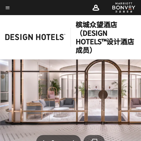
Skip
菜单文本
to
main
槟城众望酒店
content
（DESIGN
HOTELS™设计酒店
成员）