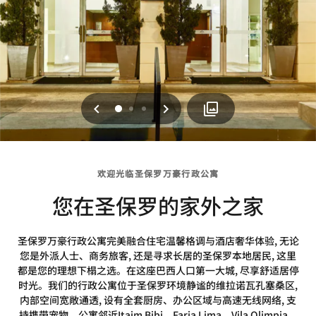
上一页
下一页
0
1
2
欢迎光临圣保罗万豪行政公寓
您在圣保罗的家外之家
圣保罗万豪行政公寓完美融合住宅温馨格调与酒店奢华体验, 无论
您是外派人士、商务旅客, 还是寻求长居的圣保罗本地居民, 这里
都是您的理想下榻之选。在这座巴西人口第一大城, 尽享舒适居停
时光。我们的行政公寓位于圣保罗环境静谧的维拉诺瓦孔塞桑区,
内部空间宽敞通透, 设有全套厨房、办公区域与高速无线网络, 支
持携带宠物。公寓邻近Itaim Bibi、Faria Lima、Vila Olimpia、