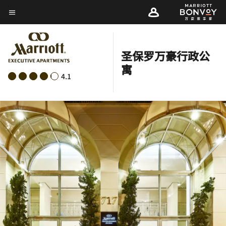
Skip
菜单文本
to
main
content
圣保罗万豪行政公
寓
4.1