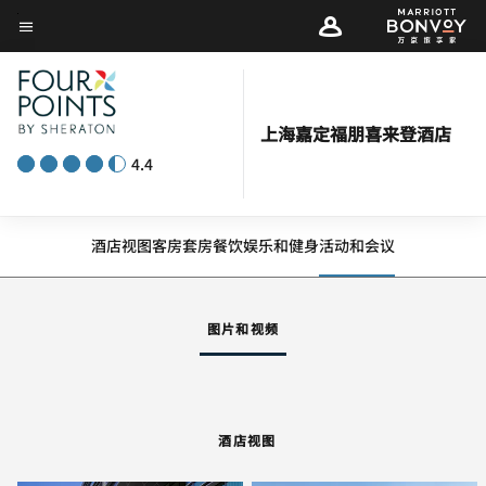
Skip
菜单文本
to
main
content
上海嘉定福朋喜来登酒店
4.4
酒店视图
客房
套房
餐饮
娱乐和健身
活动和会议
图片和视频
酒店视图