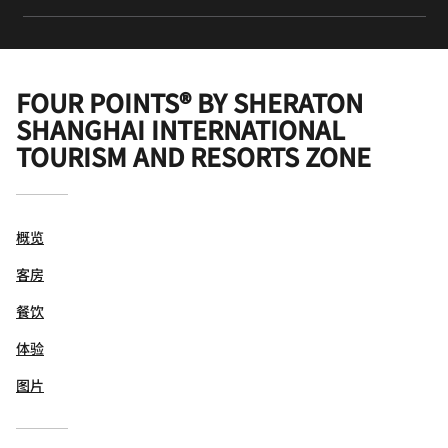
FOUR POINTS® BY SHERATON
SHANGHAI INTERNATIONAL
TOURISM AND RESORTS ZONE
概览
客房
餐饮
体验
图片