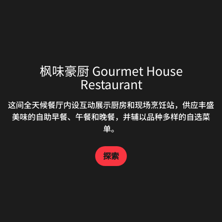
枫味豪厨 Gourmet House
万豪中餐厅 Man Ho Chinese
Restaurant
Restaurant
大堂吧 The Lounge
这间全天候餐厅内设互动展示厨房和现场烹饪站，供应丰盛
特色餐厅提供传统粤菜和上海美食。五间典雅包厢可一览湖
美味的自助早餐、午餐和晚餐，并辅以品种多样的自选菜
泊美景，是私人聚会或商务活动的理想场所。
单。
探索
卡萨琳戈意式餐厅 Casalingo Italian
探索
探索
Restaurant
在 Casalingo，行政主厨率其团队为您精心烹制新鲜可口的
正宗意大利美食。Casalingo 内设开放式厨房，配有披萨烤
箱、豪华开胃菜柜台和意式冰淇淋咖啡吧。