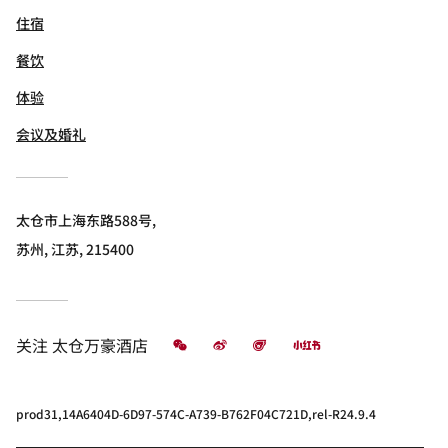
住宿
餐饮
体验
会议及婚礼
太仓市上海东路588号,
苏州, 江苏, 215400
微信
微博
飞猪
小红书
关注
太仓万豪酒店
prod31,14A6404D-6D97-574C-A739-B762F04C721D,rel-R24.9.4