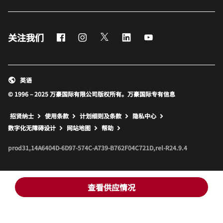
Facebook
Instagram
Twitter
LinkedIn
Youtube
关注我们
英语
© 1996 – 2025 万豪国际有限公司版权所有。万豪国际专有信息
招贤纳士
使用条款
计划细则及条款
隐私中心
打开新窗口
打开新窗口
数字化无障碍设计
网站地图
帮助
prod31,14A6404D-6D97-574C-A739-B762F04C721D,rel-R24.9.4
查看供应情况