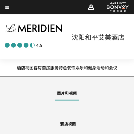
Skip
菜单文本
to
main
content
沈阳和平艾美酒店
4.5
酒店视图
客房
套房
服务
特色
餐饮
娱乐和健身
活动和会议
图片和视频
酒店视图