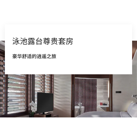
泳池露台尊贵套房
豪华舒适的逍遥之旅