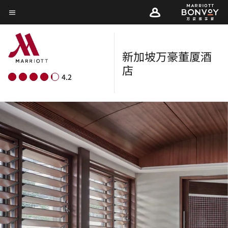
Skip
菜单文本
to
main
content
新加坡万豪董厦酒
店
4.2