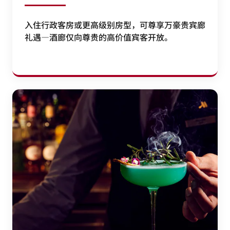
入住行政客房或更高级别房型，可尊享万豪贵宾廊
礼遇—酒廊仅向尊贵的高价值宾客开放。