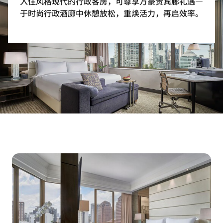
入住风格现代的行政客房，可尊享万豪贵宾廊礼遇—
于时尚行政酒廊中休憩放松，重焕活力，再启效率。