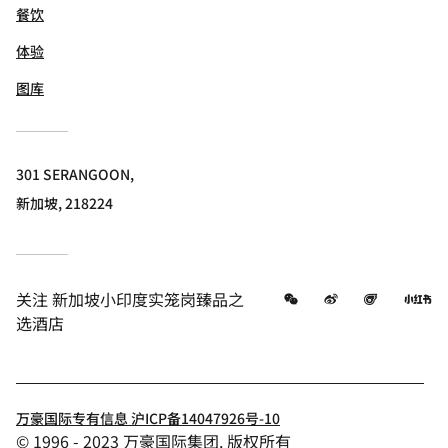
餐饮
体验
图库
301 SERANGOON,
新加坡, 218224
微信
微博
飞猪
小
关注
新加坡小印度实笼岗臻品之
选酒店
万豪国际专有信息 沪ICP备14047926号-10
© 1996 - 2023 万豪国际集团. 版权所有