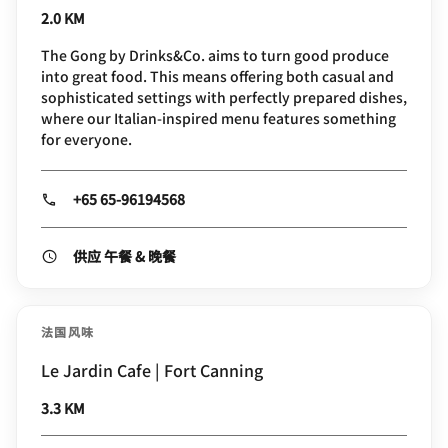
2.0 KM
The Gong by Drinks&Co. aims to turn good produce
into great food. This means offering both casual and
sophisticated settings with perfectly prepared dishes,
where our Italian-inspired menu features something
for everyone.
+65 65-96194568
供应 午餐 & 晚餐
法国风味
Le Jardin Cafe | Fort Canning
3.3 KM