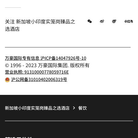
微信
微博
飞猪
小
关注
新加坡小印度实笼岗臻品之
选酒店
万豪国际专有信息 沪ICP备14047926号-10
© 1996 - 2023 万豪国际集团. 版权所有
营业执照: 91310000778059716E
沪公网备31010402006319号
新加坡小印度实笼岗臻品之选酒店
餐饮