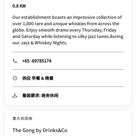
0.8 KM
Our establishment boasts an impressive collection of
over 1,000 rare and unique whiskies from across the
globe. Enjoy smooth drams every Thursday, Friday
and Saturday while listening to silky jazz tunes during
our Jazz & Whiskey Nights.
+65 -69785174
供应 早餐 & 晚餐
着装要求: 商务休闲
意大利风味
The Gong by Drinks&Co