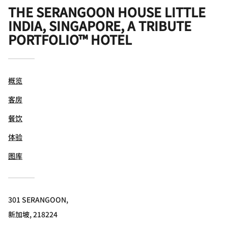
THE SERANGOON HOUSE LITTLE
INDIA, SINGAPORE, A TRIBUTE
PORTFOLIO™ HOTEL
概览
客房
餐饮
体验
图库
301 SERANGOON,
新加坡, 218224