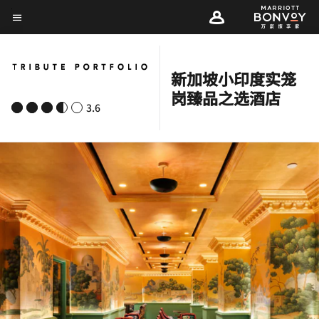
Skip
菜单文本
to
main
content
新加坡小印度实笼
岗臻品之选酒店
3.6