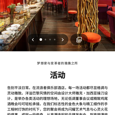
上一页
下一页
0
1
2
3
梦想家与变革者的雅集之所
活动
告别平淡日常。在流浪者俱乐部酒店，每一场活动都尽显格调与
灵动雅致。洋溢巴黎风情的空间由设计大师雅克·加西亚操刀设
计，是举办各类活动的理想场地，无论低调董事会议或精致鸡尾
酒晚会均可轻松承接。在我们标志性的金色大象与精工细作的手
工榕树灯饰的衬托下，您的聚会将成为闪耀艺术气息与心灵火花
的盛事，成就一段传奇。从高潮迭起的品牌发布会，到高朋满座