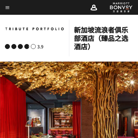
Skip
菜单文本
to
main
新加坡流浪者俱乐
content
部酒店（臻品之选
酒店）
3.9