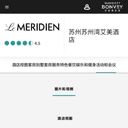
Skip
菜单文本
to
main
content
苏州苏州湾艾美酒
店
4.5
酒店视图
客房
别墅
套房
服务
特色
餐饮
娱乐和健身
活动和会议
图片和视频
酒店视图