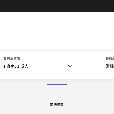
酒店视图
客房
套房
服务
餐饮
活动和会议
客房及宾客
特别
1
客房,
1
成人
常规
图片和视频
酒店视图