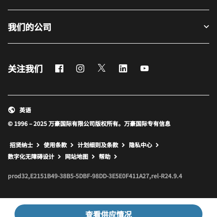
我们的公司
Facebook
Instagram
Twitter
LinkedIn
Youtube
关注我们
英语
© 1996 – 2025 万豪国际有限公司版权所有。万豪国际专有信息
招贤纳士
使用条款
计划细则及条款
隐私中心
打开新窗口
打开新窗口
数字化无障碍设计
网站地图
帮助
prod32,E2151B49-38B5-5DBF-98DD-3E5E0F411A27,rel-R24.9.4
查看供应情况