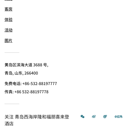
客房
体验
活动
图片
黄岛区滨海大道 3688 号,
青岛, 山东, 266400
免费电话:
+86-532-88197777
传真:
+86 532-88197778
微信
微博
飞猪
小
关注
青岛西海岸隆和福朋喜来登
酒店