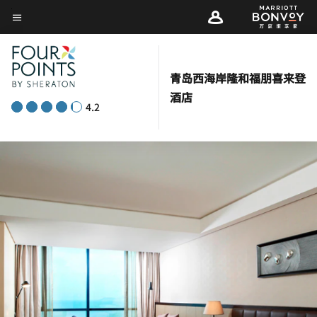
Skip
菜单文本
to
main
content
青岛西海岸隆和福朋喜来登
酒店
4.2