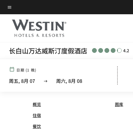
Skip
菜单文本
to
main
content
长白山万达威斯汀度假酒店
4.2
日期
(
1
晚)
THE WESTIN CHANGBAI
周五, 8月 07
周六, 8月 08
概览
图库
住宿
餐饮