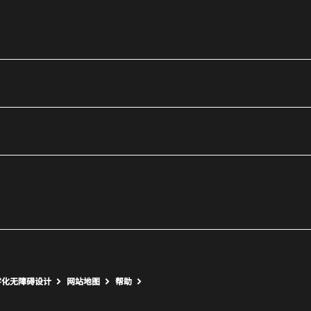
utube
打开新窗口
打开新窗口
字化无障碍设计
网站地图
帮助