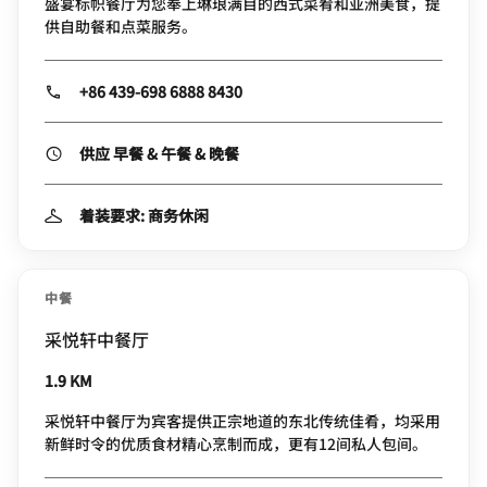
盛宴标帜餐厅为您奉上琳琅满目的西式菜肴和亚洲美食，提
供自助餐和点菜服务。
+86 439-698 6888 8430
供应 早餐 & 午餐 & 晚餐
着装要求: 商务休闲
中餐
采悦轩中餐厅
1.9 KM
采悦轩中餐厅为宾客提供正宗地道的东北传统佳肴，均采用
新鲜时令的优质食材精心烹制而成，更有12间私人包间。