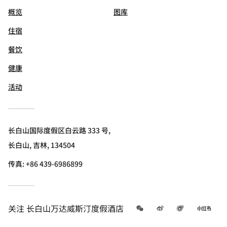
概览
图库
住宿
餐饮
健康
活动
长白山国际度假区白云路 333 号,
长白山, 吉林, 134504
传真:
+86 439-6986899
微信
微博
飞猪
小红
关注
长白山万达威斯汀度假酒店