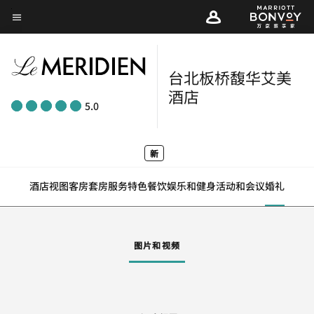
Skip
菜单文本
to
main
content
台北板桥馥华艾美
酒店
5.0
新
酒店视图
客房
套房
服务
特色
餐饮
娱乐和健身
活动和会议
婚礼
图片和视频