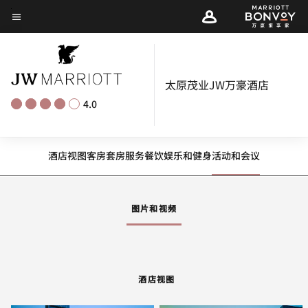
Skip
菜单文本
to
main
content
太原茂业JW万豪酒店
4.0
酒店视图
客房
套房
服务
餐饮
娱乐和健身
活动和会议
图片和视频
酒店视图