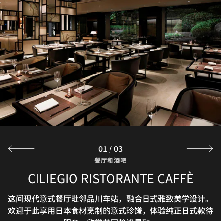
01
/
03
餐厅和酒吧
餐厅和酒吧
餐厅和酒吧
JAPANESE RESTAURANT NADAMAN
CILIEGIO RISTORANTE CAFFÈ
IN-ROOM DINING
TAKANAWA PRIME
这间现代意式餐厅毗邻品川车站，融合日式雅致美学设计。
精心设计的客房送餐菜品，让您在舒适的私人客房或套房
欢迎于此享用日本食材烹制的意式珍馐，体验纯正日式款待
内，尊享非凡味蕾体验。
Nadaman Takanawa Prime餐厅选用时令食材烹饪传统及