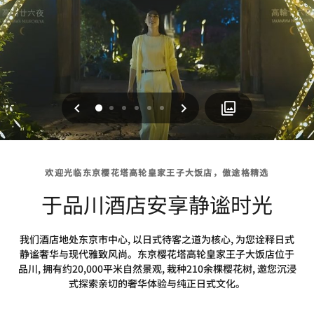
上一页
下一页
0
1
2
3
4
5
欢迎光临东京樱花塔高轮皇家王子大饭店，傲途格精选
于品川酒店安享静谧时光
我们酒店地处东京市中心, 以日式待客之道为核心, 为您诠释日式
静谧奢华与现代雅致风尚。东京樱花塔高轮皇家王子大饭店位于
品川, 拥有约20,000平米自然景观, 栽种210余棵樱花树, 邀您沉浸
式探索亲切的奢华体验与纯正日式文化。