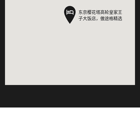
东京樱花塔高轮皇家王
东京樱花塔高轮皇家王
子大饭店，傲途格精选
子大饭店，傲途格精选