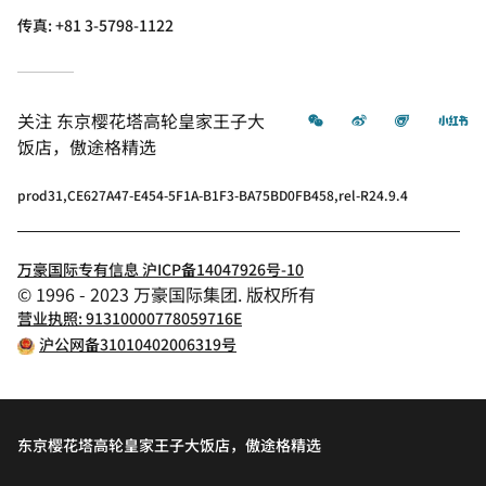
传真:
+81 3-5798-1122
微信
微博
飞猪
小
关注
东京樱花塔高轮皇家王子大
饭店，傲途格精选
prod31,CE627A47-E454-5F1A-B1F3-BA75BD0FB458,rel-R24.9.4
万豪国际专有信息 沪ICP备14047926号-10
© 1996 - 2023 万豪国际集团. 版权所有
营业执照: 91310000778059716E
沪公网备31010402006319号
东京樱花塔高轮皇家王子大饭店，傲途格精选