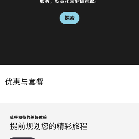
服务，欣赏花园静谧景致。
现代日式菜品，供您畅享美味。我们的时尚日式餐厅位于东
京品川，距车站仅有短途步行路程，是您忙碌办公或游览观
探索
光一日后，休憩用餐的理想之地。
探索
探索
优惠与套餐
值得期待的美好体验
提前规划您的精彩旅程