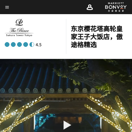
Skip
菜单文本
to
main
东京樱花塔高轮皇
content
家王子大饭店，傲
途格精选
4.5