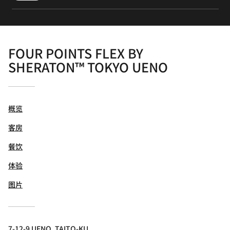
FOUR POINTS FLEX BY
SHERATON™ TOKYO UENO
概览
客房
餐饮
体验
图片
7-12-9 UENO, TAITO-KU,