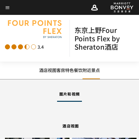
Skip
菜单文本
to
main
东京上野Four
content
Points Flex by
Sheraton酒店
3.4
酒店视图
客房
特色
餐饮
附近景点
图片和视频
酒店视图