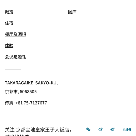
概览
图库
住宿
餐厅及酒吧
体验
会议与婚礼
TAKARAGAIKE, SAKYO-KU,
京都市, 6068505
传真:
+81 75-7127677
微信
微博
飞猪
小
关注
京都宝池皇家王子大饭店，