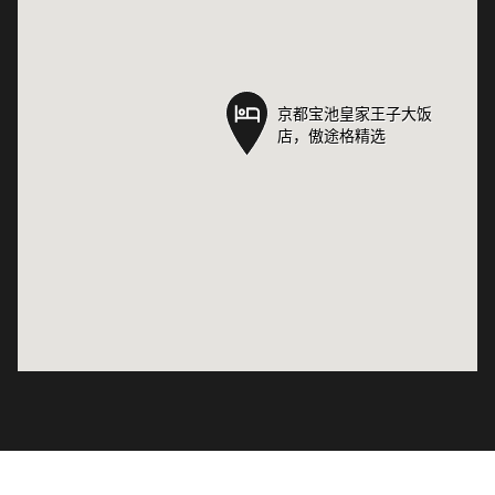
京都宝池皇家王子大饭
京都宝池皇家王子大饭
店，傲途格精选
店，傲途格精选