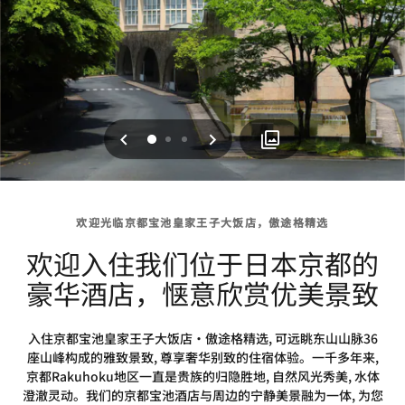
上一页
下一页
0
1
2
欢迎光临京都宝池皇家王子大饭店，傲途格精选
欢迎入住我们位于日本京都的
豪华酒店，惬意欣赏优美景致
入住京都宝池皇家王子大饭店·傲途格精选, 可远眺东山山脉36
座山峰构成的雅致景致, 尊享奢华别致的住宿体验。一千多年来,
京都Rakuhoku地区一直是贵族的归隐胜地, 自然风光秀美, 水体
澄澈灵动。我们的京都宝池酒店与周边的宁静美景融为一体, 为您