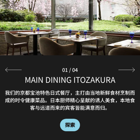
Join us for evening drinks at our Takaragaike, Kyoto,
bar, featuring English pub-inspired décor. Sample a
variety of liquors from around the world in a cozy
atmosphere in Kyoto, Japan.
探索
01
/
04
CHARYO, JAPANESE TEA HOUSE
MAIN DINING ITOZAKURA
自助餐厅 桃園
我们的京都宝池特色日式餐厅，主打由当地新鲜食材烹制而
酒店清幽的日式花园内设有数寄屋风格茶舍，是您感受日本
限时开放的「自助餐厅 桃園」。以“美食花园”为主题，
成的时令健康菜品。日本厨师精心呈献的诱人美食，本地食
为您呈上现烤面包、本地时蔬等色彩缤纷的西式自助餐。更
传统饮食文化的好去处。
可选择半自助形式，自由搭配主菜享用。无论是旅途中的小
客与远道而来的宾客皆能满意而归。
憩，还是与家人挚友的欢聚时光，皆宜。
探索
探索
探索