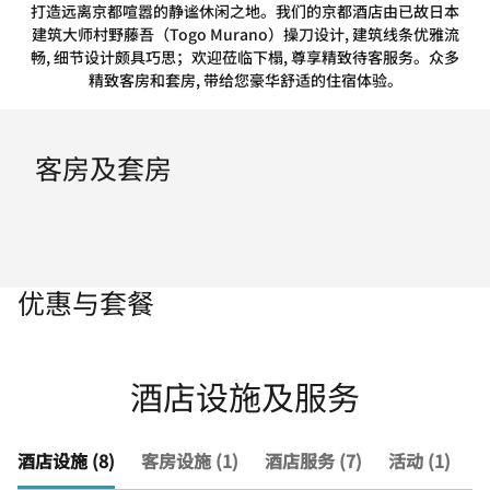
打造远离京都喧嚣的静谧休闲之地。我们的京都酒店由已故日本
建筑大师村野藤吾（Togo Murano）操刀设计, 建筑线条优雅流
畅, 细节设计颇具巧思；欢迎莅临下榻, 尊享精致待客服务。众多
精致客房和套房, 带给您豪华舒适的住宿体验。
客房及套房
优惠与套餐
酒店设施及服务
酒店设施 (8)
客房设施 (1)
酒店服务 (7)
活动 (1)
查