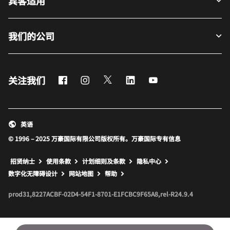
宾客适用
我们的公司
Facebook
Instagram
Twitter
LinkedIn
Youtube
关注我们
英语
© 1996 – 2025 万豪国际有限公司版权所有。万豪国际专有信息
招贤纳士
使用条款
计划细则及条款
隐私中心
打开新窗口
打开新窗口
数字化无障碍设计
网站地图
帮助
prod31,8227ACBF-02D4-54F1-8701-E1FCBC9F65A8,rel-R24.9.4