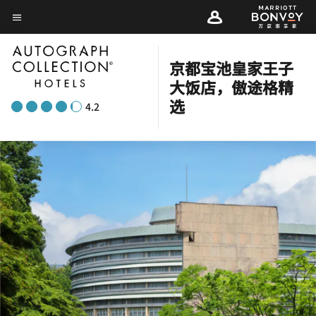
Skip
菜单文本
to
main
京都宝池皇家王子
content
大饭店，傲途格精
选
4.2