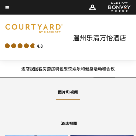
Skip
菜单文本
to
main
content
温州乐清万怡酒店
4.8
酒店视图
客房
套房
特色
餐饮
娱乐和健身
活动和会议
图片和视频
酒店视图