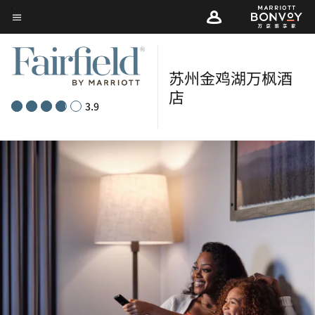
Skip
菜单文本
to
main
content
苏州金鸡湖万枫酒
店
3.9