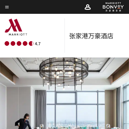
Skip
菜单文本
to
main
content
张家港万豪酒店
4.7