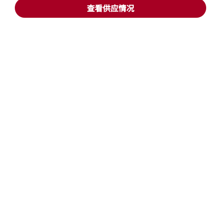
查看供应情况
宾客适用
我们的公司
Facebook
Instagram
Twitter
LinkedIn
Youtube
关注我们
英语
© 1996 – 2025 万豪国际有限公司版权所有。万豪国际专有信息
招贤纳士
使用条款
计划细则及条款
隐私中心
打开新窗口
打开新窗口
数字化无障碍设计
网站地图
帮助