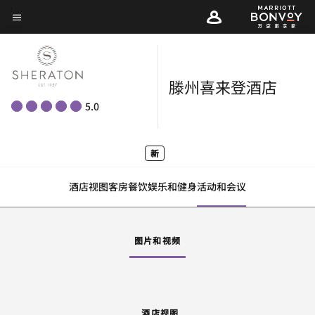
Skip
菜单文本
to
main
content
滕州喜来登酒店
5.0
新
酒店视图
客房
餐饮
娱乐和健身
活动和会议
图片和视频
酒店视图