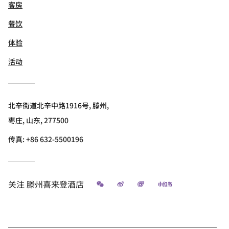
客房
餐饮
体验
活动
北辛街道北辛中路1916号, 滕州,
枣庄, 山东, 277500
传真:
+86 632-5500196
微信
微博
飞猪
小红书
关注
滕州喜来登酒店