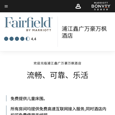
Skip
菜单文本
to
main
content
浦江鑫广万豪万枫
酒店
4.4
欢迎光临浦江鑫广万豪万枫酒店
流畅、可靠、乐活
免费提供儿童床围。
所有房间均提供免费高速互联网接入服务,同时酒店内
均可免费使用无线网