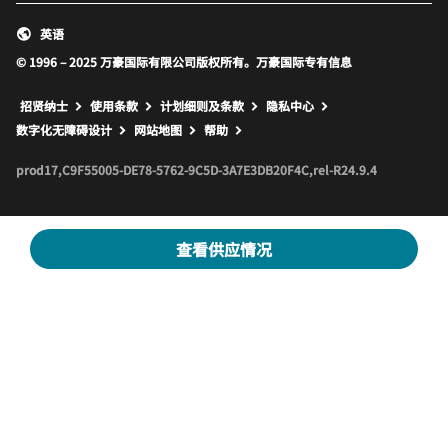
英语
© 1996 – 2025 万豪国际有限公司版权所有。万豪国际专有信息
招贤纳士
使用条款
计划细则及条款
隐私中心
打开新窗口
打开新窗口
数字化无障碍设计
网站地图
帮助
prod17,C9F55005-DE78-5762-9C5D-3A7E3DB20F4C,rel-R24.9.4
查看供应情况