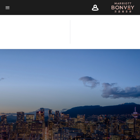
Skip
Skip
to
菜单文本
to
main
main
content
content
温哥华帕克 JW 万豪酒店