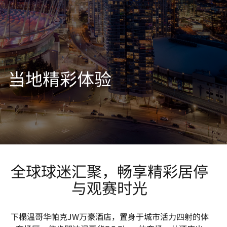
当地精彩体验
打开新窗口
打开新窗口
全球球迷汇聚，畅享精彩居停
与观赛时光
下榻温哥华帕克JW万豪酒店，置身于城市活力四射的体