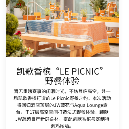
凯歌香槟“LE PICNIC”
野餐体验
暂无重磅赛事的闲暇时光，不妨登临高空，赴一
场凯歌香槟打造的Le Picnic野餐之约。本次活动
将回归酒店顶层的JW蔬苑与Aqua Lounge露
台，于17层高空空间打造法式野餐体验，臻献
JW蔬苑自产新鲜食材，搭配凯歌香槟与定制特
调鸡尾酒。