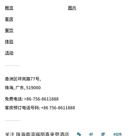
概览
图片
客房
餐饮
体验
活动
香洲区坪岚路77号,
珠海, 广东, 519000
免费电话:
+86-756-8611888
客房预订电话号码: +86 756-8611888
微信
微博
飞猪
小红书
关注
珠海南湾福朋喜来登酒店