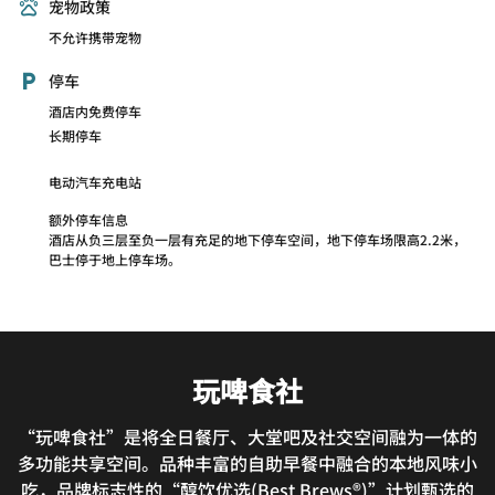
宠物政策
不允许携带宠物
停车
酒店内免费停车
长期停车
电动汽车充电站
额外停车信息
酒店从负三层至负一层有充足的地下停车空间，地下停车场限高2.2米，
巴士停于地上停车场。
玩啤食社
“玩啤食社”是将全日餐厅、大堂吧及社交空间融为一体的
多功能共享空间。品种丰富的自助早餐中融合的本地风味小
吃，品牌标志性的“醇饮优选(Best Brews®)”计划甄选的