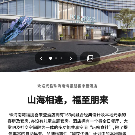
上一页
下一页
0
1
2
欢迎光临珠海南湾福朋喜来登酒店
山海相逢，福至朋来
珠海南湾福朋喜来登酒店拥有163间融合经典设计及本地元素的
客房及套房, 亦设有儿童主题套房。酒店拥有一个将全日餐厅、大
堂吧及社交空间融为一体的多功能共享空间“玩啤食社”, 除了提
供丰富的自助早餐、品牌标志性“醇饮优选”计划中的本地精酿