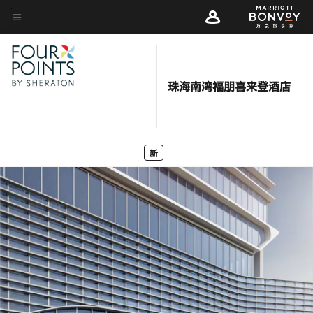
Skip
菜单文本
to
main
content
珠海南湾福朋喜来登酒店
新