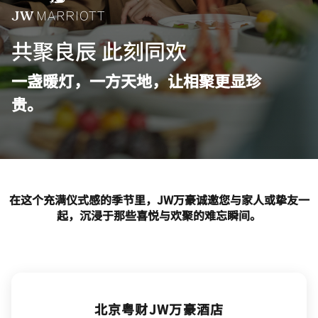
共聚良辰 此刻同欢
一盏暖灯，一方天地，让相聚更显珍
贵。
在这个充满仪式感的季节里，JW万豪诚邀您与家人或挚友一
起，沉浸于那些喜悦与欢聚的难忘瞬间。
北京粤财JW万豪酒店