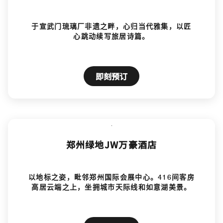
于宣武门琉璃厂非遗之畔，心归当代雅集，以匠
心跳动续写旅居诗篇。
即刻预订