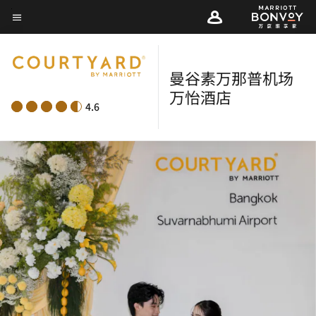
Skip
菜单文本
to
main
content
曼谷素万那普机场
万怡酒店
4.6