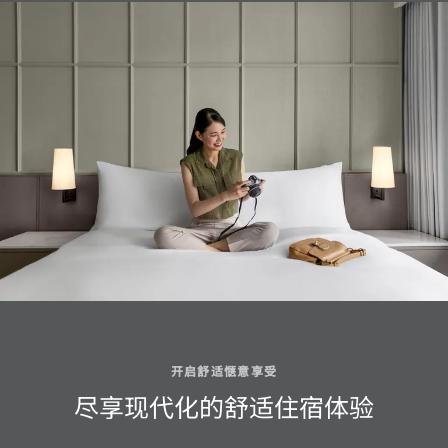
开启舒适惬意享受
尽享现代化的舒适住宿体验