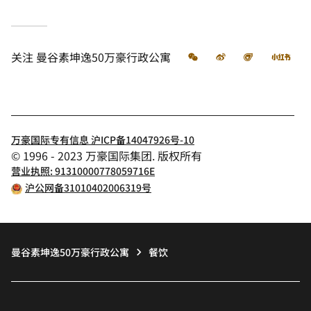
微信
微博
飞猪
小
关注
曼谷素坤逸50万豪行政公寓
万豪国际专有信息 沪ICP备14047926号-10
© 1996 - 2023 万豪国际集团. 版权所有
营业执照: 91310000778059716E
沪公网备31010402006319号
曼谷素坤逸50万豪行政公寓
餐饮