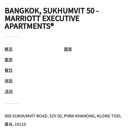
BANGKOK, SUKHUMVIT 50 -
MARRIOTT EXECUTIVE
APARTMENTS®
概览
图库
套房
餐饮
体验
活动
908 SUKHUMVIT ROAD, SOI 50, PHRA KHANONG, KLONG TOEI,
曼谷, 10110