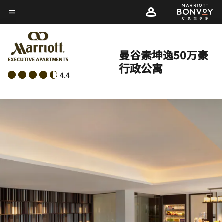
Skip
菜单文本
to
main
content
曼谷素坤逸50万豪
行政公寓
4.4