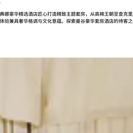
典娜豪华精选酒店匠心打造精致主题套房，从高棉王朝至查克里
体验兼具奢华格调与文化意蕴。探索曼谷豪华套房酒店的待客之