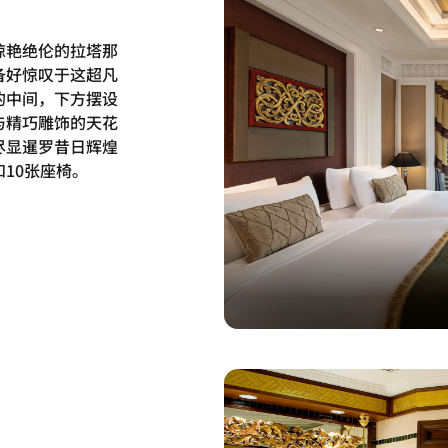
惊艳绝伦的拉塔那
备好惊叹于这超凡
的中间，下方摆设
与精巧雕饰的天花
尽显暹罗昔日辉煌
10张座椅。