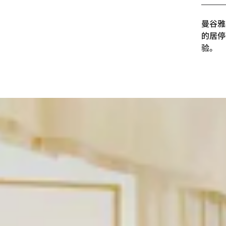
曼谷雅
的居停
验。