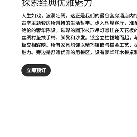
探索经典优雅魅力
人生如戏，波澜壮阔，这正是我们的曼谷套房酒店内
古辛主题套房所秉持的生活哲学。步入辉煌客厅，准
绝伦的奢华陈设。璀璨的圆形枝形吊灯悬挂在天花板
丝绸衬垫扶手椅、脚凳和沙发。镀金立柱拔地而起，
板交相辉映。所有家具均饰以精巧镶嵌与描金工艺，
魅力。旁边是舒适优雅的用餐区，设有豪华红木餐桌和
立即预订