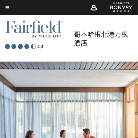
Skip
菜单文本
to
main
content
哥本哈根北港万枫
酒店
4.4