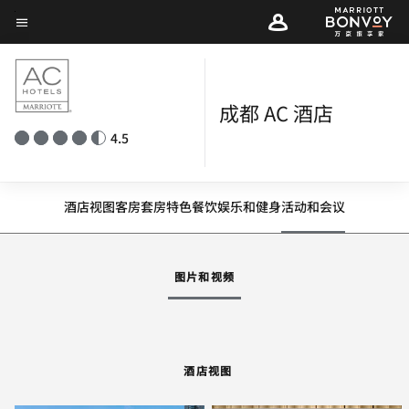
Skip
菜单文本
to
main
content
成都 AC 酒店
4.5
酒店视图
客房
套房
特色
餐饮
娱乐和健身
活动和会议
图片和视频
酒店视图