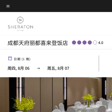
Skip
菜单文本
to
main
content
成都天府丽都喜来登饭店
4.0
日期
(
1
晚)
周四, 8月 06
周五, 8月 07