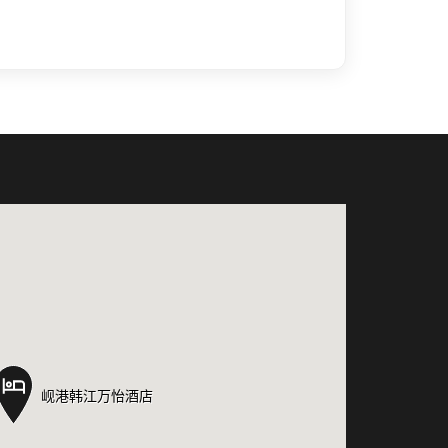
岘港韩江万怡酒店
岘港韩江万怡酒店