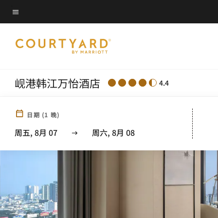
Skip
菜单文本
to
main
content
岘港韩江万怡酒店
4.4
日期
(
1
晚)
周五, 8月 07
周六, 8月 08