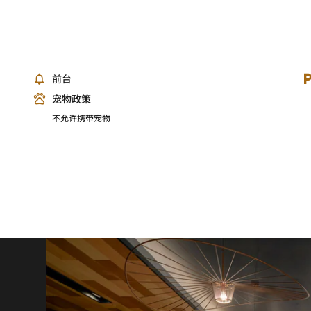
前台
宠物政策
不允许携带宠物
o
G