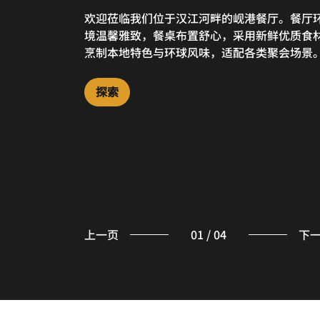
欢迎莅临我们位于汉江河畔的岘港餐厅。餐厅
在温馨宜人的氛围中与朋友会面，举办非正式
欢迎光临我们的大堂酒廊，这里是您办公、社
这间位于汉江河畔的高空屋顶酒吧坐拥岘港壮
境温馨雅致，餐桌布置舒心，采用新鲜优质食
议，或品尝来自我们酒店咖啡厅的现煮咖啡和
或享用茶饮的理想空间。酒廊氛围温馨，为您
全景，您可于此品鉴精致日式主厨发办料理和
烹制本地特色与环球风味，适配各类聚会场景
人糕点。这间酒吧靠近大堂，进出方便，提供
办商务会面、休闲聚会或网上冲浪放松提供理
工鸡尾酒，欣赏活力现场演出。于城市高空处
种座位选择。
环境。
享难忘体验。
探索
探索
探索
探索
上一页
01
/
04
下