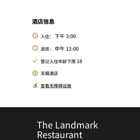
酒店信息
下午 3:00
入住：
中午 12:00
退房：
18
登记入住年龄下限
无烟酒店
查看无障碍设施
The Landmark
The Chill Bean - Espress
The Lobby Lounge - TW
M45 Rooftop Bar &
Restaurant
Bar & Brunch
Tea
Omakase