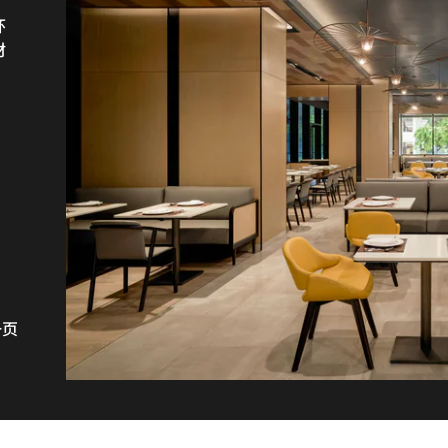
环
会
交
阔
材
诱
举
手
。
多
想
畅
一页