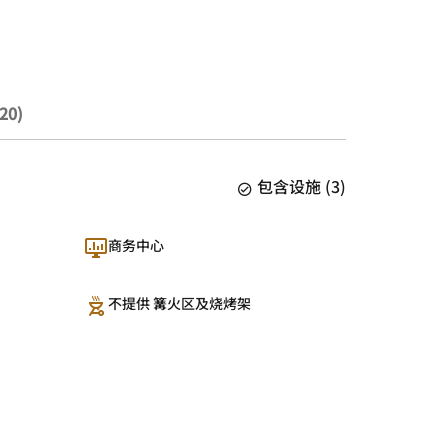
20)
包含设施
(
3
)
商务中心
不提供 篝火区及烧烤架