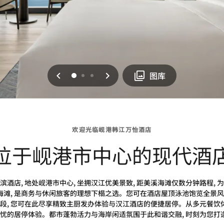
上一页
下一页
0
1
2
图库
欢迎光临岘港韩江万怡酒店
位于岘港市中心的现代酒
酒店, 地处岘港市中心, 坐拥汉江优美景致, 距美溪海滩仅数分钟路程,
海滩, 是商务与休闲旅客的理想下榻之选。您可在酒店屋顶泳池饱览全景风光,
段, 您可在此尽享精致主厨发办体验与汉江酒店的便捷居停。从多元餐饮体
无忧的居停体验。都市蓬勃活力与海岸闲适氛围于此和谐交融, 时刻为您