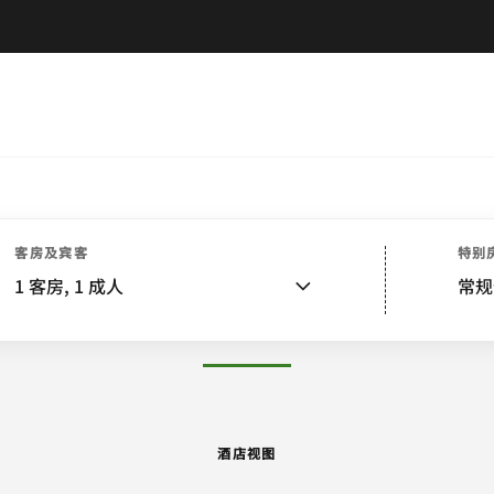
酒店视图
客房
套房
餐饮
娱乐和健身
活动
水疗
附近景点
活动和会议
客房及宾客
特别
1
客房,
1
成人
常规
图片和视频
酒店视图