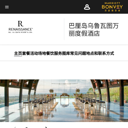
Skip
Skip
to
菜单文本
to
main
main
content
巴厘岛乌鲁瓦图万
content
丽度假酒店
主页
套餐
活动场地
餐饮
服务
图库
常见问题
地点和联系方式