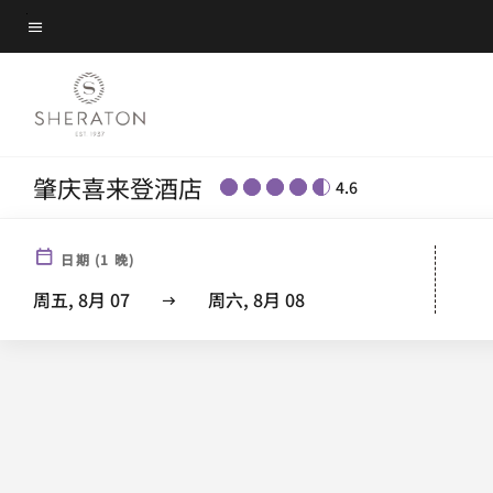
Skip
菜单文本
to
main
content
肇庆喜来登酒店
4.6
日期
(
1
晚)
周五, 8月 07
周六, 8月 08