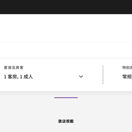
酒店视图
客房
套房
餐饮
娱乐和健身
活动和会议
客房及宾客
特别
1
客房,
1
成人
常规
图片和视频
酒店视图